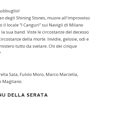
subbuglio!
 degli Shining Stones, muore all'improvviso
il locale “I Canguri” sui Navigli di Milano
 la sua band. Viste le circostanze del decesso
circostanze della morte. Invidie, gelosie, odi e
mistero tutto da svelare. Chi dei cinque
?
rella Sala, Fulvio Moro, Marco Marzella,
o Magliano.
NU DELLA SERATA