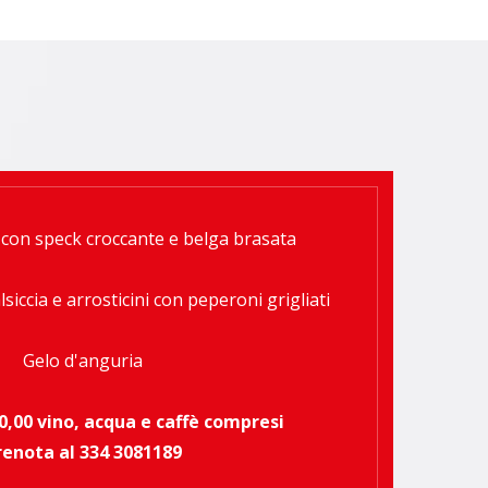
con speck croccante e belga brasata
lsiccia e arrosticini con peperoni grigliati
Gelo d'anguria
0,00 vino, acqua e caffè compresi
renota al
334 3081189