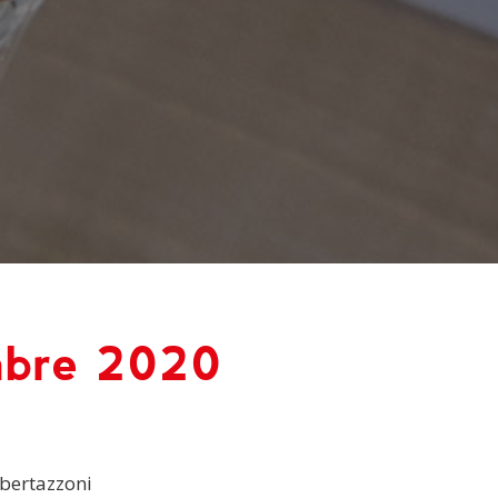
mbre 2020
0
 bertazzoni