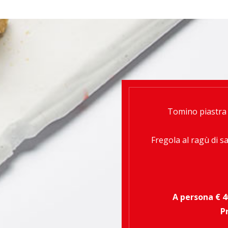
Tomino piastra 
Fregola al ragù di sa
A persona € 4
P