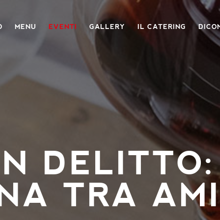
O
MENU
EVENTI
GALLERY
IL CATERING
DICON
N DELITTO:
NA TRA AMI