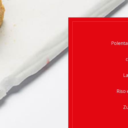
Polenta 
c
La
Riso 
Zu