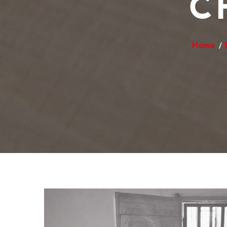
C
Home