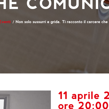
HE COMUNI
Eventi
Non solo sussurri e grida. Ti racconto il carcere ch
11 aprile 
ore 20:0