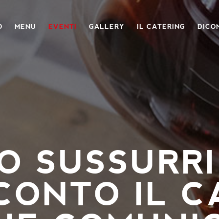
O
MENU
EVENTI
GALLERY
IL CATERING
DICON
O SUSSURRI 
CONTO IL 