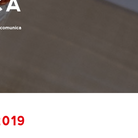
CA
e comunica
2019
0