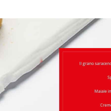
Il grano saraceno
S
Maiale i
Cremo