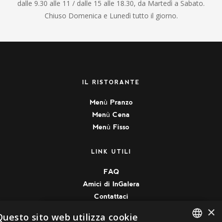
dalle 9.30 alle 11 / dalle 15 alle 18.30, da Martedì a Sabato.
Chiuso Domenica e Lunedì tutto il giorno.
IL RISTORANTE
Menù Pranzo
Menù Cena
Menù Fisso
LINK UTILI
FAQ
Amici di InGalera
Contattaci
×
Questo sito web utilizza cookie
SEGUICI SUI SOCIAL