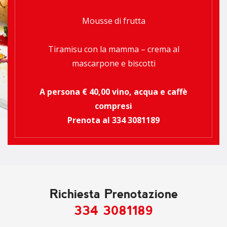
Mousse di frutta
Tiramisu con la mamma – crema al
mascarpone e biscotti
A persona € 40,00 vino, acqua e caffè
compresi
Prenota al 334 3081189
Richiesta Prenotazione
334 3081189